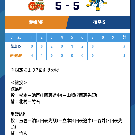
5
-
5
愛媛MP
徳島IS
チーム
1
2
3
4
5
6
7
8
9
計
徳島IS
0
0
2
0
1
2
0
5
愛媛MP
4
1
0
0
0
0
0
5
※規定により7回引き分け
＜継投＞
徳島IS
投：杉本－池戸(1回裏途中)－山崎(7回裏先頭)
捕：北村－竹石
愛媛MP
投：玉置－泊(5回表先頭)－立本(6回表途中)－谷井(7回表先
頭)
捕：竹次