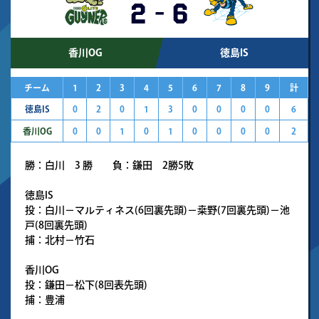
2
-
6
香川OG
徳島IS
チーム
1
2
3
4
5
6
7
8
9
計
徳島IS
0
2
0
1
3
0
0
0
0
6
香川OG
0
0
1
0
1
0
0
0
0
2
勝：白川 3 勝 負：鎌田 2勝5敗
徳島IS
投：白川－マルティネス(6回裏先頭)－桒野(7回裏先頭)－池
戸(8回裏先頭)
捕：北村－竹石
香川OG
投：鎌田－松下(8回表先頭)
捕：豊浦