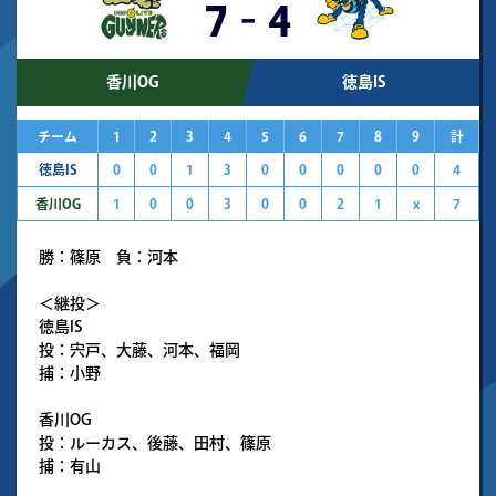
7
-
4
香川OG
徳島IS
チーム
1
2
3
4
5
6
7
8
9
計
徳島IS
0
0
1
3
0
0
0
0
0
4
香川OG
1
0
0
3
0
0
2
1
x
7
勝：篠原 負：河本
＜継投＞
徳島IS
投：宍戸、大藤、河本、福岡
捕：小野
香川OG
投：ルーカス、後藤、田村、篠原
捕：有山