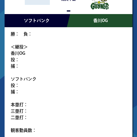
-
ソフトバンク
香川OG
勝： 負：
＜継投＞
香川OG
投：
捕：
ソフトバンク
投：
捕：
本塁打：
三塁打：
二塁打：
観客動員数：