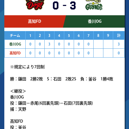
0
-
3
高知FD
香川OG
チーム
1
2
3
4
5
6
7
8
9
計
香川OG
0
0
3
0
0
0
0
3
高知FD
0
0
0
0
0
0
0
0
※規定により7回制
勝：鎌田 2勝2敗 S：石田 2敗2S 負：釜谷 1勝4敗
＜継投＞
香川OG
投：鎌田－赤尾(6回裏先頭)－石田(7回裏先頭)
捕：天野
高知FD
投：釜谷