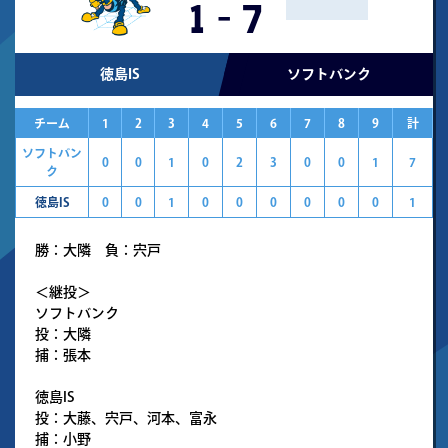
1
-
7
徳島IS
ソフトバンク
チーム
1
2
3
4
5
6
7
8
9
計
ソフトバン
0
0
1
0
2
3
0
0
1
7
ク
徳島IS
0
0
1
0
0
0
0
0
0
1
勝：大隣 負：宍戸
＜継投＞
ソフトバンク
投：大隣
捕：張本
徳島IS
投：大藤、宍戸、河本、富永
捕：小野