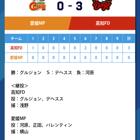
0
-
3
愛媛MP
高知FD
チーム
1
2
3
4
5
6
7
8
9
計
高知FD
1
0
0
0
0
2
0
0
0
3
愛媛MP
0
0
0
0
0
0
0
0
0
0
勝：グルジョン Ｓ：デヘスス 負：河原
＜継投＞
高知FD
投：グルジョン、デヘスス
捕：浅野
愛媛MP
投：河原、正田、バレンティン
捕：横山