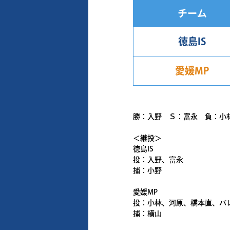
チーム
徳島IS
愛媛MP
勝：入野 Ｓ：富永 負：小
＜継投＞
徳島IS
投：入野、富永
捕：小野
愛媛MP
投：小林、河原、橋本直、バ
捕：横山