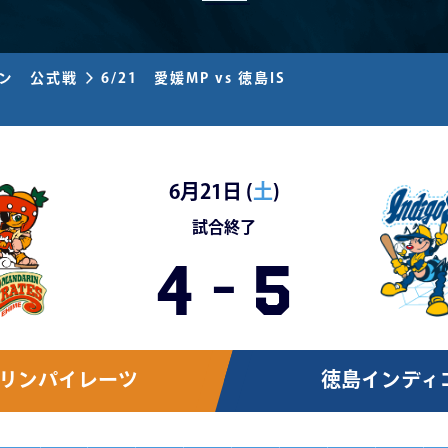
ズン 公式戦
6/21 愛媛MP vs 徳島IS
6月21日 (
土
)
試合終了
4
-
5
リンパイレーツ
徳島インディ