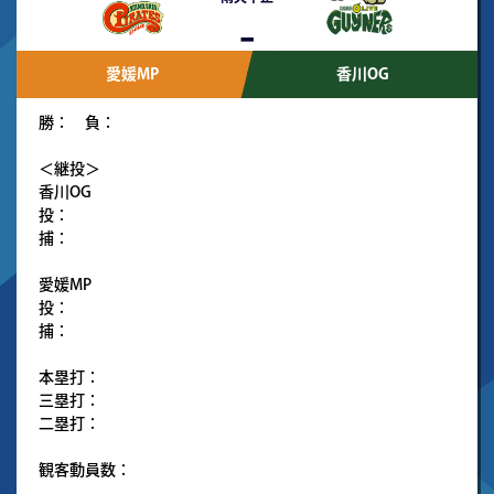
-
愛媛MP
香川OG
勝： 負：
＜継投＞
香川OG
投：
捕：
愛媛MP
投：
捕：
本塁打：
三塁打：
二塁打：
観客動員数：