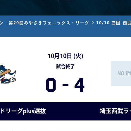
ズン 第20回みやざきフェニックス・リーグ
10/10 四国-西
10月10日 (
火
)
試合終了
0
-
4
ドリーグplus選抜
埼玉西武ラ