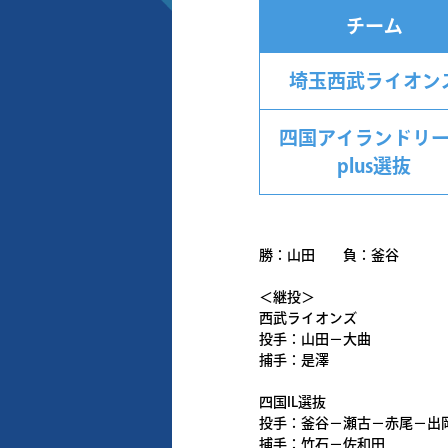
チーム
埼玉西武ライオン
四国アイランドリ
plus選抜
勝：山田 負：釜谷
＜継投＞
西武ライオンズ
投手：山田－大曲
捕手：是澤
四国IL選抜
投手：釜谷－瀬古－赤尾－出
捕手：竹石－佐和田