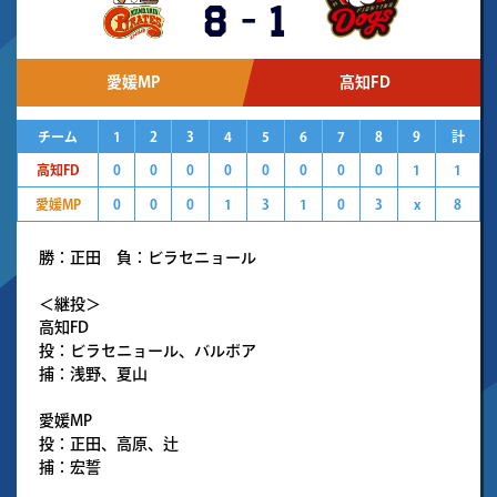
8
-
1
愛媛MP
高知FD
チーム
1
2
3
4
5
6
7
8
9
計
高知FD
0
0
0
0
0
0
0
0
1
1
愛媛MP
0
0
0
1
3
1
0
3
x
8
勝：正田 負：ビラセニョール
＜継投＞
高知FD
投：ビラセニョール、バルボア
捕：浅野、夏山
愛媛MP
投：正田、高原、辻
捕：宏誓