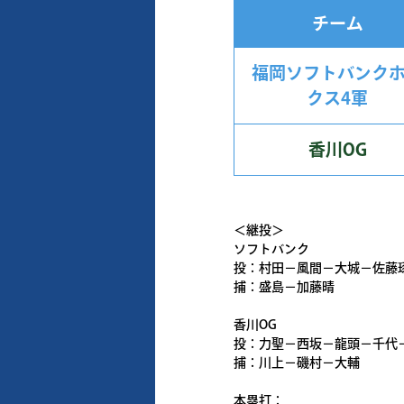
チーム
福岡ソフトバンク
クス4軍
香川OG
＜継投＞
ソフトバンク
投：村田－風間－大城－佐藤
捕：盛島－加藤晴
香川OG
投：力聖－西坂－龍頭－千代
捕：川上－磯村－大輔
本塁打：