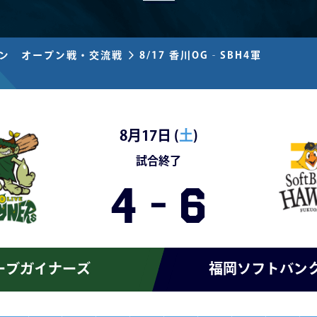
ズン オープン戦・交流戦
8/17 香川OG‐SBH4軍
8月17日 (
土
)
試合終了
4
-
6
ーブガイナーズ
福岡ソフトバン