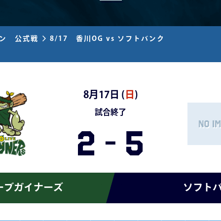
ズン 公式戦
8/17 香川OG vs ソフトバンク
8月17日 (
日
)
試合終了
2
-
5
ーブガイナーズ
ソフト