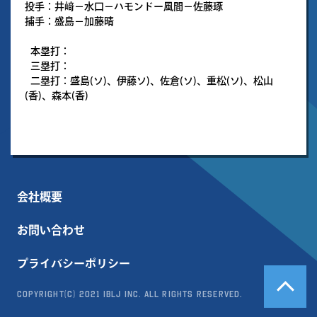
投手：井﨑－水口－ハモンドー風間－佐藤琢
捕手：盛島－加藤晴
本塁打：
三塁打：
二塁打：盛島(ソ)、伊藤ソ)、佐倉(ソ)、重松(ソ)、松山
(香)、森本(香)
会社概要
お問い合わせ
プライバシーポリシー
Copyright(c) 2021 IBLJ Inc. All Rights Reserved.