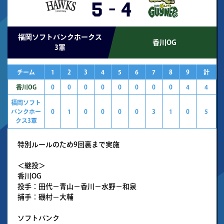
5
-
4
福岡ソフトバンクホークス
香川OG
3軍
チーム
1
2
3
4
5
6
7
8
9
計
香川OG
0
0
0
0
0
0
0
0
4
4
福岡ソフト
バンクホー
0
1
0
0
0
0
3
1
0
5
クス3軍
特別ルールのため9回裏まで実施
＜継投＞
香川OG
投手：田代－青山－香川－水野－和泉
捕手：磯村－大輔
ソフトバンク