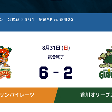
ズン 公式戦
8/31 愛媛MP vs 香川OG
8月31日 (
日
)
試合終了
6
-
2
リンパイレーツ
香川オリーブ