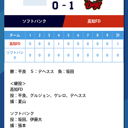
0
-
1
ソフトバンク
高知FD
チーム
1
2
3
4
5
6
7
8
9
計
高知FD
0
0
0
1
0
0
0
0
0
1
ソフトバン
0
0
0
0
0
0
0
0
0
0
ク
勝：平良 Ｓ：デヘスス 負：坂田
＜継投＞
高知FD
投：平良、グルジョン、ゲレロ、デヘスス
捕：夏山
ソフトバンク
投：坂田、伊藤大
捕：張本