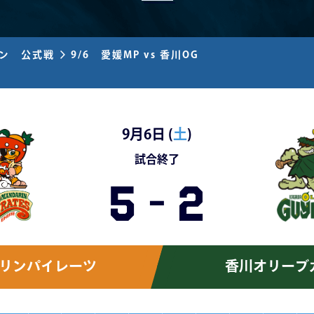
ズン 公式戦
9/6 愛媛MP vs 香川OG
9月6日 (
土
)
試合終了
5
-
2
リンパイレーツ
香川オリーブ