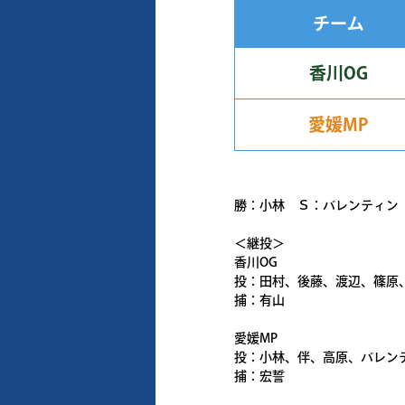
チーム
香川OG
愛媛MP
勝：小林 Ｓ：バレンティン
＜継投＞
香川OG
投：田村、後藤、渡辺、篠原
捕：有山
愛媛MP
投：小林、伴、高原、バレン
捕：宏誓