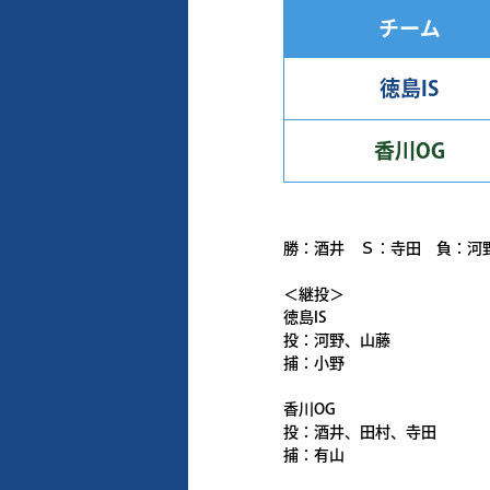
チーム
徳島IS
香川OG
勝：酒井 Ｓ：寺田 負：河
＜継投＞
徳島IS
投：河野、山藤
捕：小野
香川OG
投：酒井、田村、寺田
捕：有山