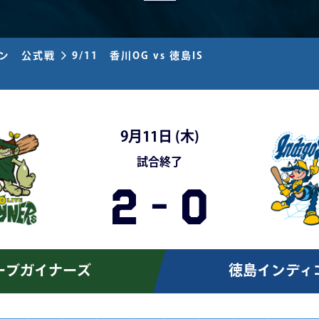
ズン 公式戦
9/11 香川OG vs 徳島IS
9月11日 (
木
)
試合終了
2
-
0
ーブガイナーズ
徳島インディ