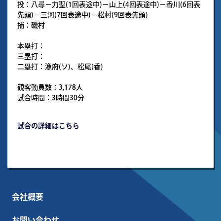
投：八尋－力聖(1回表途中)－山上(4回表途中)－香川(6回表
先頭)－三河(7回表途中)－松村(9回表先頭)
捕：磯村
本塁打：
三塁打：
二塁打：漁府(ソ)、松尾(香)
観客動員数：3,178人
試合時間：3時間30分
試合の詳細はこちら
会社概要
お問い合わせ