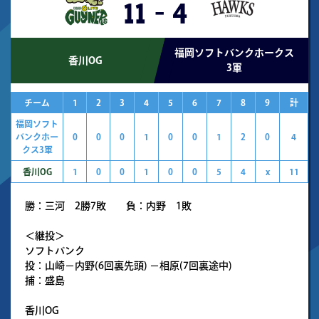
11
-
4
福岡ソフトバンクホークス
香川OG
3軍
チーム
1
2
3
4
5
6
7
8
9
計
福岡ソフト
バンクホー
0
0
0
1
0
0
1
2
0
4
クス3軍
香川OG
1
0
0
1
0
0
5
4
x
11
勝：三河 2勝7敗 負：内野 1敗
＜継投＞
ソフトバンク
投：山崎－内野(6回裏先頭) －相原(7回裏途中)
捕：盛島
香川OG