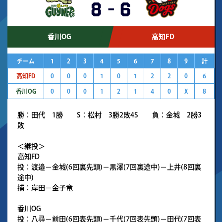
8
-
6
香川OG
高知FD
チーム
1
2
3
4
5
6
7
8
9
計
高知FD
0
0
0
1
0
1
2
2
0
6
香川OG
0
0
0
1
2
1
4
0
X
8
勝：田代 1勝 S：松村 3勝2敗4S 負：金城 2勝3
敗
＜継投＞
高知FD
投：渡邉－金城(6回裏先頭)－黒澤(7回裏途中)－上井(8回裏
途中)
捕：岸田－金子竜
香川OG
投：八尋－前田(6回表先頭)－千代(7回表先頭)－田代(7回表