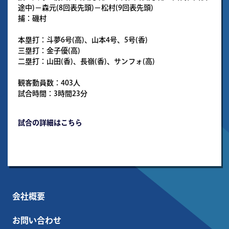
途中)－森元(8回表先頭)－松村(9回表先頭)
捕：磯村
本塁打：斗夢6号(高)、山本4号、5号(香)
三塁打：金子優(高)
二塁打：山田(香)、長嶺(香)、サンフォ(高)
観客動員数：403人
試合時間：3時間23分
試合の詳細はこちら
会社概要
お問い合わせ