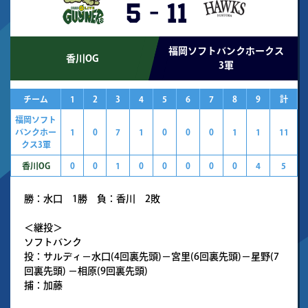
5
-
11
福岡ソフトバンクホークス
香川OG
3軍
チーム
1
2
3
4
5
6
7
8
9
計
福岡ソフト
バンクホー
1
0
7
1
0
0
0
1
1
11
クス3軍
香川OG
0
0
1
0
0
0
0
0
4
5
勝：水口 1勝 負：香川 2敗
＜継投＞
ソフトバンク
投：サルディ－水口(4回裏先頭)－宮里(6回裏先頭)－星野(7
回裏先頭) －相原(9回裏先頭)
捕：加藤