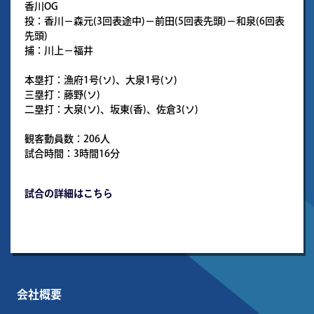
香川OG
投：香川－森元(3回表途中)－前田(5回表先頭)－和泉(6回表
先頭)
捕：川上－福井
本塁打：漁府1号(ソ)、大泉1号(ソ)
三塁打：藤野(ソ)
二塁打：大泉(ソ)、坂東(香)、佐倉3(ソ)
観客動員数：206人
試合時間：3時間16分
試合の詳細はこちら
会社概要