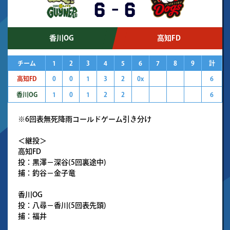
6
-
6
香川OG
高知FD
チーム
1
2
3
4
5
6
7
8
9
計
高知FD
0
0
1
3
2
0x
6
香川OG
1
0
1
2
2
6
※6回表無死降雨コールドゲーム引き分け
＜継投＞
高知FD
投：黒澤－深谷(5回裏途中)
捕：釣谷－金子竜
香川OG
投：八尋－香川(5回表先頭)
捕：福井