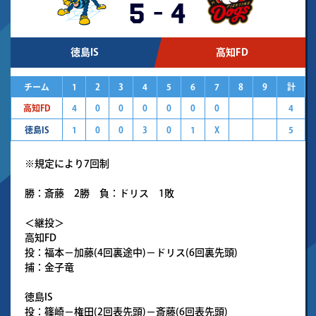
5
-
4
徳島IS
高知FD
チーム
1
2
3
4
5
6
7
8
9
計
高知FD
4
0
0
0
0
0
0
4
徳島IS
1
0
0
3
0
1
X
5
※規定により7回制
勝：斎藤 2勝 負：ドリス 1敗
＜継投＞
高知FD
投：福本－加藤(4回裏途中)－ドリス(6回裏先頭)
捕：金子竜
徳島IS
投：篠崎－権田(2回表先頭)－斎藤(6回表先頭)