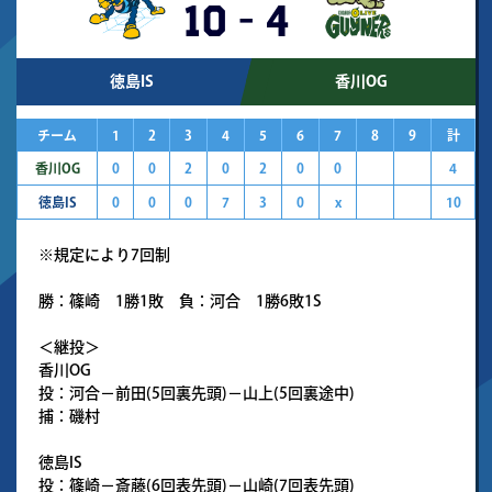
10
-
4
徳島IS
香川OG
チーム
1
2
3
4
5
6
7
8
9
計
香川OG
0
0
2
0
2
0
0
4
徳島IS
0
0
0
7
3
0
x
10
※規定により7回制
勝：篠崎 1勝1敗 負：河合 1勝6敗1S
＜継投＞
香川OG
投：河合－前田(5回裏先頭)－山上(5回裏途中)
捕：磯村
徳島IS
投：篠崎－斎藤(6回表先頭)－山崎(7回表先頭)