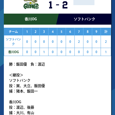
1
-
2
香川OG
ソフトバンク
チーム
1
2
3
4
5
6
7
8
9
計
ソフトバン
0
0
0
0
0
0
2
0
0
2
ク
香川OG
0
0
1
0
0
0
0
0
0
1
勝：飯田優 負：渡辺
＜継投＞
ソフトバンク
投：巽、大立、飯田優
捕：猪本、飯田一
香川OG
投：渡辺、後藤
捕：大川、有山