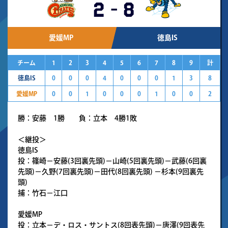
2
-
8
愛媛MP
徳島IS
チーム
1
2
3
4
5
6
7
8
9
計
徳島IS
0
0
0
4
0
0
0
1
3
8
愛媛MP
0
0
1
0
0
0
1
0
0
2
勝：安藤 1勝 負：立本 4勝1敗
＜継投＞
徳島IS
投：篠崎－安藤(3回裏先頭)－山崎(5回裏先頭)－武藤(6回裏
先頭)－久野(7回裏先頭)－田代(8回裏先頭) －杉本(9回裏先
頭)
捕：竹石－江口
愛媛MP
投：立本－デ・ロス・サントス(8回表先頭)－唐澤(9回表先