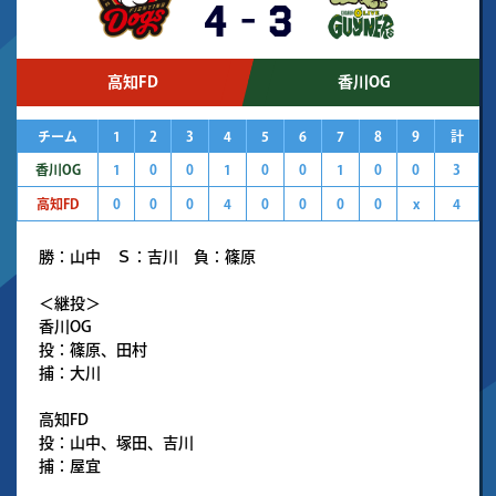
4
-
3
高知FD
香川OG
チーム
1
2
3
4
5
6
7
8
9
計
香川OG
1
0
0
1
0
0
1
0
0
3
高知FD
0
0
0
4
0
0
0
0
x
4
勝：山中 Ｓ：吉川 負：篠原
＜継投＞
香川OG
投：篠原、田村
捕：大川
高知FD
投：山中、塚田、吉川
捕：屋宜