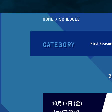
Home
Schedule
Category
First Seaso
10月17日 (
金
)
サーパス
18:00