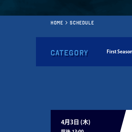
Home
Schedule
Category
First Seaso
4月3日 (
木
)
筑後
13:00