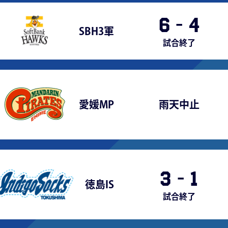
6
-
4
SBH3軍
試合終了
愛媛MP
雨天中止
3
-
1
徳島IS
試合終了