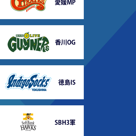
愛媛MP
香川OG
徳島IS
SBH3軍