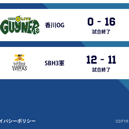
0
-
16
香川OG
試合終了
12
-
11
SBH3軍
試合終了
イバシーポリシー
Copyr