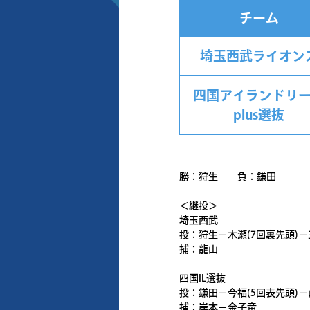
チーム
埼玉西武ライオン
四国アイランドリ
plus選抜
勝：狩生 負：鎌田
＜継投＞
埼玉西武
投：狩生－木瀬(7回裏先頭)－
捕：龍山
四国IL選抜
投：鎌田－今福(5回表先頭)－
捕：岸本－金子竜