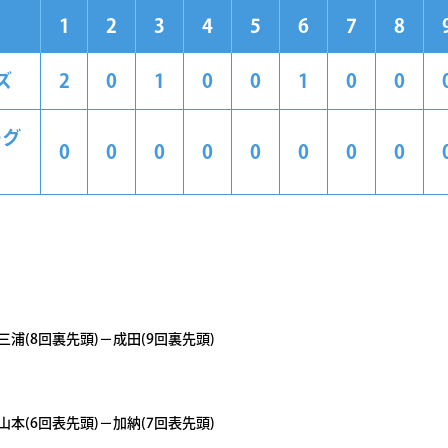
1
2
3
4
5
6
7
8
ズ
2
0
1
0
0
1
0
0
ーグ
0
0
0
0
0
0
0
0
三浦(8回裏先頭)－成田(9回裏先頭)
山本(6回表先頭)－加納(7回表先頭)