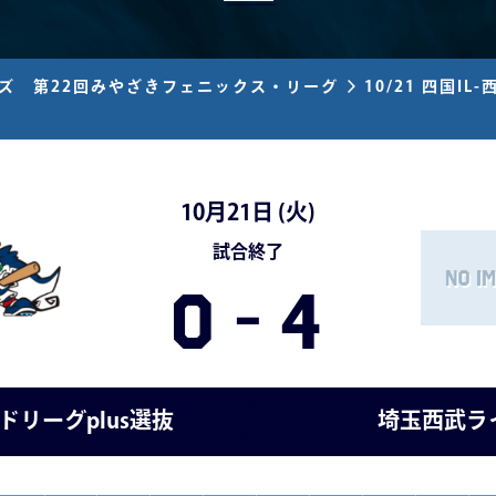
ーズ 第22回みやざきフェニックス・リーグ
10/21 四国I
10月21日 (
火
)
試合終了
0
-
4
ドリーグplus選抜
埼玉西武ラ