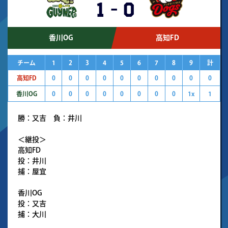
1
-
0
香川OG
高知FD
チーム
1
2
3
4
5
6
7
8
9
計
高知FD
0
0
0
0
0
0
0
0
0
0
香川OG
0
0
0
0
0
0
0
0
1x
1
勝：又吉 負：井川
＜継投＞
高知FD
投：井川
捕：屋宜
香川OG
投：又吉
捕：大川