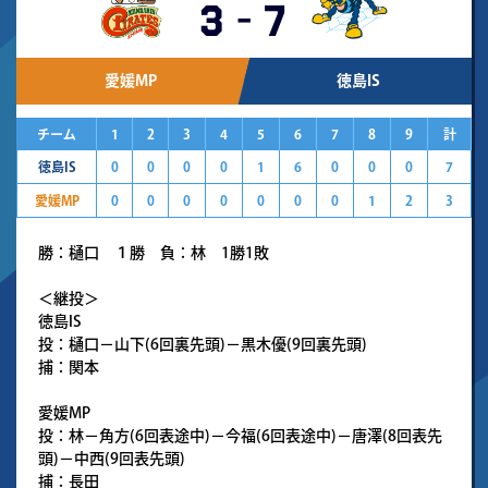
3
-
7
愛媛MP
徳島IS
チーム
1
2
3
4
5
6
7
8
9
計
徳島IS
0
0
0
0
1
6
0
0
0
7
愛媛MP
0
0
0
0
0
0
0
1
2
3
勝：樋口 １勝 負：林 1勝1敗
＜継投＞
徳島IS
投：樋口－山下(6回裏先頭)－黒木優(9回裏先頭)
捕：関本
愛媛MP
投：林－角方(6回表途中)－今福(6回表途中)－唐澤(8回表先
頭)－中西(9回表先頭)
捕：長田