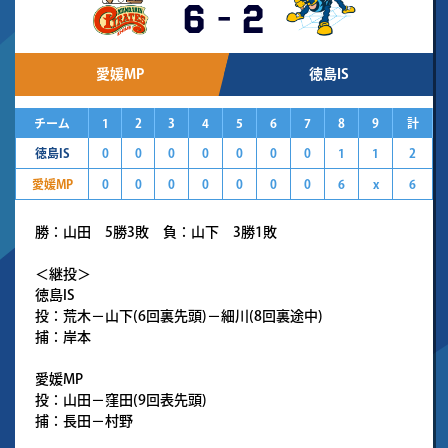
6
-
2
愛媛MP
徳島IS
チーム
1
2
3
4
5
6
7
8
9
計
徳島IS
0
0
0
0
0
0
0
1
1
2
愛媛MP
0
0
0
0
0
0
0
6
x
6
勝：山田 5勝3敗 負：山下 3勝1敗
＜継投＞
徳島IS
投：荒木－山下(6回裏先頭)－細川(8回裏途中)
捕：岸本
愛媛MP
投：山田－窪田(9回表先頭)
捕：長田－村野