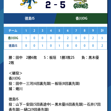
2
-
5
徳島IS
香川OG
チーム
1
2
3
4
5
6
7
8
9
計
香川OG
1
0
0
0
0
2
0
0
2
5
徳島IS
0
0
1
0
1
0
0
0
0
2
勝：田中 2勝6敗 S：板垣 1勝3敗2S 負：黒木優
2敗
＜継投＞
香川OG
投：田中－三河(6回裏先頭)－板垣(8回裏先頭)
捕：蜷川
徳島IS
投：山下－安田(5回表途中)－黒木優(6回表先頭)－石井(7回
表先頭)－樋口(9回表先頭)