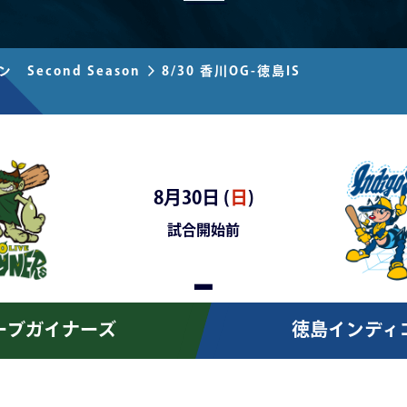
 Second Season
8/30 香川OG-徳島IS
8月30日 (
日
)
試合開始前
-
ーブガイナーズ
徳島インディ