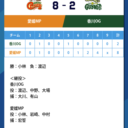
8
-
2
愛媛MP
香川OG
チーム
1
2
3
4
5
6
7
8
9
計
香川OG
0
1
0
0
1
0
0
0
0
2
愛媛MP
0
1
0
0
0
1
2
4
x
8
勝：小林 負：渡辺
＜継投＞
香川OG
投：渡辺、中野、大場
捕：大川、有山
愛媛MP
投：小林、岩崎、中村
捕：宏誓