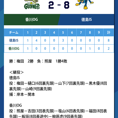
2
-
8
香川OG
徳島IS
チーム
1
2
3
4
5
6
7
8
9
計
徳島IS
1
4
0
0
3
0
0
0
0
8
香川OG
1
0
0
0
0
0
0
1
0
2
勝：権田 2勝 負：照屋 1勝4敗
＜継投＞
徳島IS
投：権田－樋口(6回裏先頭)－山下(7回裏先頭)－黒木優(8回
裏先頭)－山崎(9回裏先頭)
捕：岸本－関本
香川OG
投：照屋－吉田(3回表先頭)－塩山(6回表先頭)－福田(8回表
先頭)－板垣(8回表途中)－柳原虎(9回表先頭)