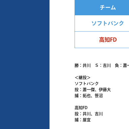
チーム
ソフトバンク
高知FD
勝：井川 Ｓ：吉川 負：蕭
＜継投＞
ソフトバンク
投：蕭一傑、伊藤大
捕：拓也、笹沼
高知FD
投：井川、吉川
捕：屋宜