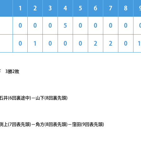
1
2
3
4
5
6
7
8
0
0
0
5
0
0
0
0
0
1
0
0
0
2
2
0
1
 3勝2敗
石井(6回裏途中)－山下(8回裏先頭)
渕上(7回表先頭)－角方(8回表先頭)－窪田(9回表先頭)