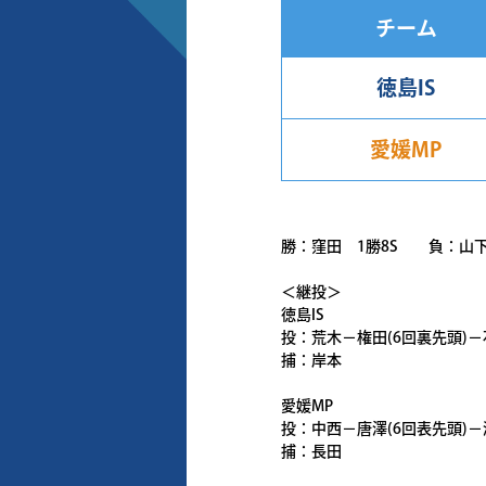
チーム
徳島IS
愛媛MP
勝：窪田 1勝8S 負：山下
＜継投＞
徳島IS
投：荒木－権田(6回裏先頭)－
捕：岸本
愛媛MP
投：中西－唐澤(6回表先頭)－
捕：長田