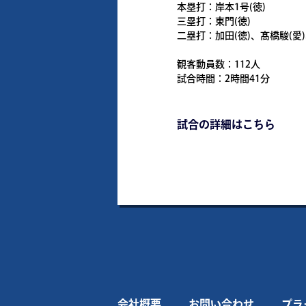
本塁打：岸本1号(徳)
三塁打：東門(徳)
二塁打：加田(徳)、髙橋駿(愛)
観客動員数：112人
試合時間：2時間41分
試合の詳細はこちら
会社概要
お問い合わせ
プラ