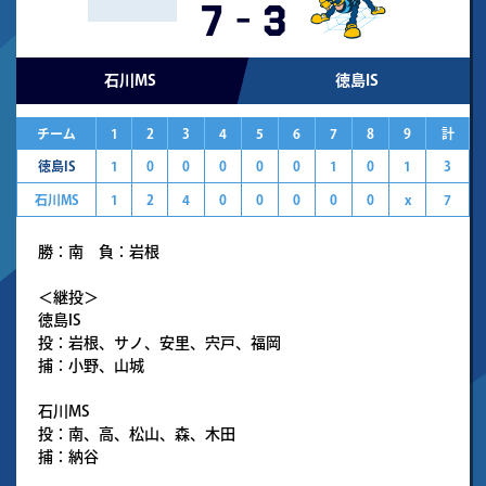
7
-
3
石川MS
徳島IS
チーム
1
2
3
4
5
6
7
8
9
計
徳島IS
1
0
0
0
0
0
1
0
1
3
石川MS
1
2
4
0
0
0
0
0
x
7
勝：南 負：岩根
＜継投＞
徳島IS
投：岩根、サノ、安里、宍戸、福岡
捕：小野、山城
石川MS
投：南、高、松山、森、木田
捕：納谷