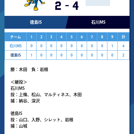
2
-
4
徳島IS
石川MS
チーム
1
2
3
4
5
6
7
8
9
計
石川MS
0
0
0
0
0
0
0
0
1
4
徳島IS
1
0
0
0
0
0
0
0
0
2
勝：木田 負：岩根
＜継投＞
石川MS
投：上條、松山、マルティネス、木田
捕：納谷、深沢
徳島IS
投：山口、入野、シレット、岩根
捕：山城