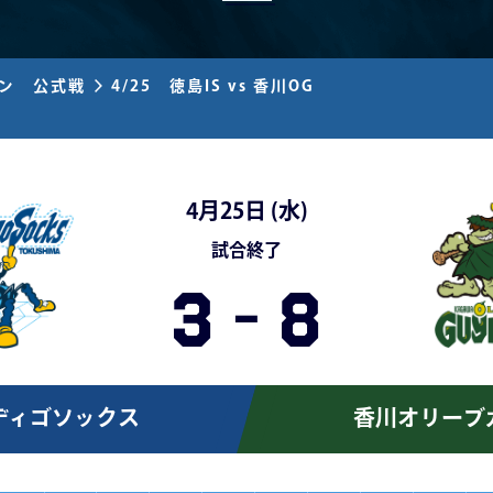
ズン 公式戦
4/25 徳島IS vs 香川OG
4月25日 (
水
)
試合終了
3
-
8
ディゴソックス
香川オリーブ