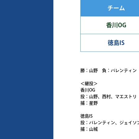
チーム
香川OG
徳島IS
勝：山野 負：バレンティン
＜継投＞
香川OG
投：山野、西村、マエストリ
捕：星野
徳島IS
投：バレンティン、ジェイソ
捕：山城