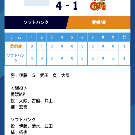
4
-
1
ソフトバンク
愛媛MP
チーム
1
2
3
4
5
6
7
8
9
計
愛媛MP
0
1
0
0
0
0
0
0
0
1
ソフトバン
4
0
0
0
0
0
0
0
x
4
ク
勝：伊藤 Ｓ：武田 負：大隈
＜継投＞
愛媛MP
投：大隈、古舘、井上
捕：宏誓
ソフトバンク
投：伊藤、清水、武田
捕：拓也