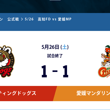
ズン 公式戦
5/26 高知FD vs 愛媛MP
5月26日 (
土
)
試合終了
1
-
1
ティングドッグス
愛媛マンダリ