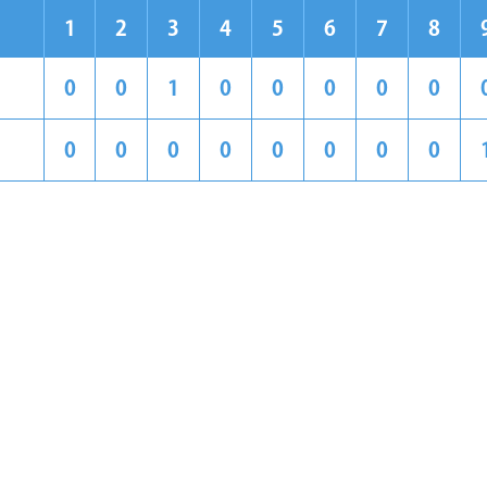
1
2
3
4
5
6
7
8
0
0
1
0
0
0
0
0
0
0
0
0
0
0
0
0