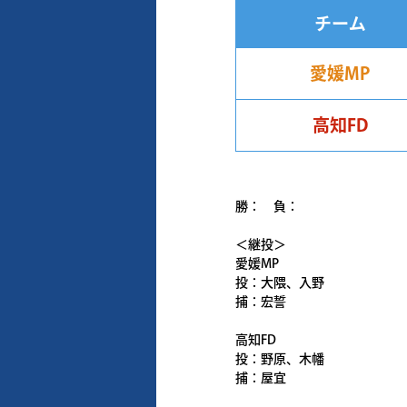
チーム
愛媛MP
高知FD
勝： 負：
＜継投＞
愛媛MP
投：大隈、入野
捕：宏誓
高知FD
投：野原、木幡
捕：屋宜