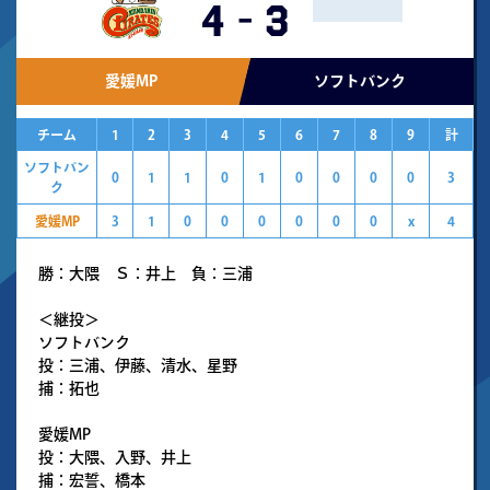
4
-
3
愛媛MP
ソフトバンク
チーム
1
2
3
4
5
6
7
8
9
計
ソフトバン
0
1
1
0
1
0
0
0
0
3
ク
愛媛MP
3
1
0
0
0
0
0
0
x
4
勝：大隈 Ｓ：井上 負：三浦
＜継投＞
ソフトバンク
投：三浦、伊藤、清水、星野
捕：拓也
愛媛MP
投：大隈、入野、井上
捕：宏誓、橋本