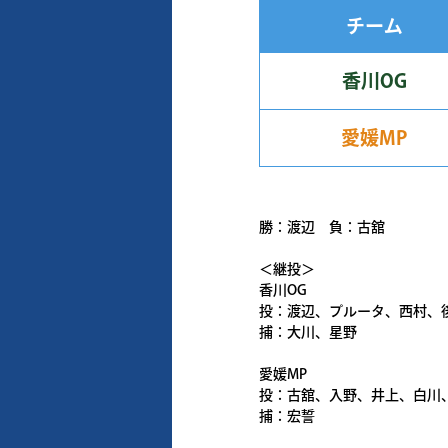
チーム
香川OG
愛媛MP
勝：渡辺 負：古舘
＜継投＞
香川OG
投：渡辺、プルータ、西村、
捕：大川、星野
愛媛MP
投：古舘、入野、井上、白川
捕：宏誓