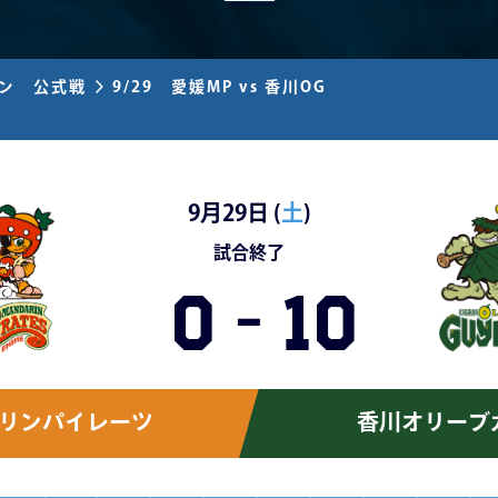
ズン 公式戦
9/29 愛媛MP vs 香川OG
9月29日 (
土
)
試合終了
0
-
10
リンパイレーツ
香川オリーブ