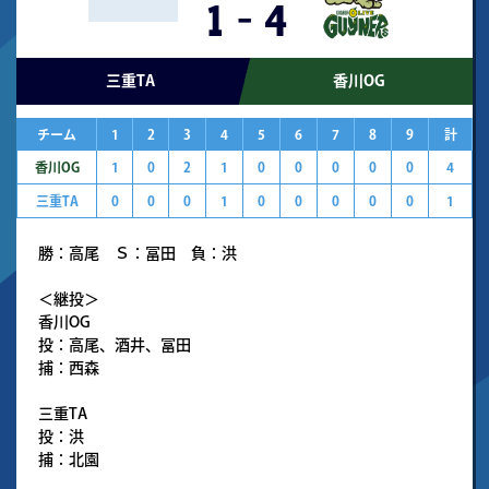
1
-
4
三重TA
香川OG
チーム
1
2
3
4
5
6
7
8
9
計
香川OG
1
0
2
1
0
0
0
0
0
4
三重TA
0
0
0
1
0
0
0
0
0
1
勝：高尾 Ｓ：冨田 負：洪
＜継投＞
香川OG
投：高尾、酒井、冨田
捕：西森
三重TA
投：洪
捕：北園