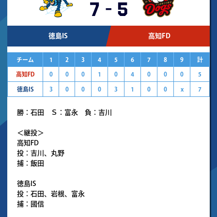
7
-
5
徳島IS
高知FD
チーム
1
2
3
4
5
6
7
8
9
計
高知FD
0
0
0
1
0
4
0
0
0
5
徳島IS
3
0
0
0
3
1
0
0
x
7
勝：石田 Ｓ：富永 負：吉川
＜継投＞
高知FD
投：吉川、丸野
捕：飯田
徳島IS
投：石田、岩根、富永
捕：國信