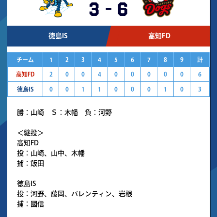
3
-
6
徳島IS
高知FD
チーム
1
2
3
4
5
6
7
8
9
計
高知FD
2
0
0
4
0
0
0
0
0
6
徳島IS
0
0
1
1
0
0
0
1
0
3
勝：山崎 Ｓ：木幡 負：河野
＜継投＞
高知FD
投：山崎、山中、木幡
捕：飯田
徳島IS
投：河野、藤岡、バレンティン、岩根
捕：國信