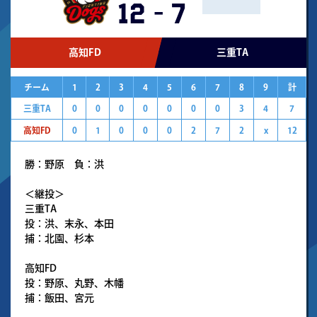
12
-
7
高知FD
三重TA
チーム
1
2
3
4
5
6
7
8
9
計
三重TA
0
0
0
0
0
0
0
3
4
7
高知FD
0
1
0
0
0
2
7
2
x
12
勝：野原 負：洪
＜継投＞
三重TA
投：洪、末永、本田
捕：北園、杉本
高知FD
投：野原、丸野、木幡
捕：飯田、宮元